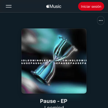
Iniciar sesión
Buscar
Inicio
Novedades
Instalar Apple Music
Radio
Pause - EP
Leomind