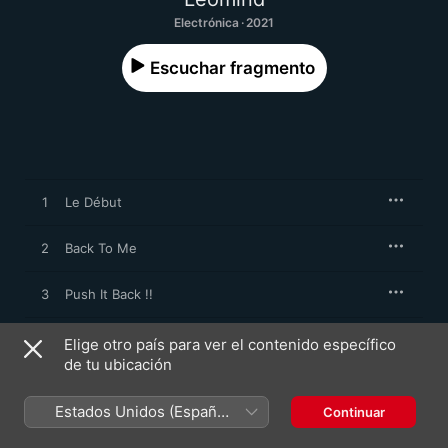
Electrónica · 2021
Escuchar fragmento
1
Le Début
2
Back To Me
3
Push It Back !!
4
Pause
Elige otro país para ver el contenido específico
de tu ubicación
5
Too Soon
Estados Unidos (Español
Continuar
México)
6
La Fin (Losing Control)