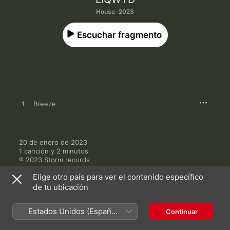
House · 2023
Escuchar fragmento
1
Breeze
20 de enero de 2023

1 canción y 2 minutos

℗ 2023 Storm records
Elige otro país para ver el contenido específico
de tu ubicación
Estados Unidos (Español
Continuar
Más de LiQWYD
México)