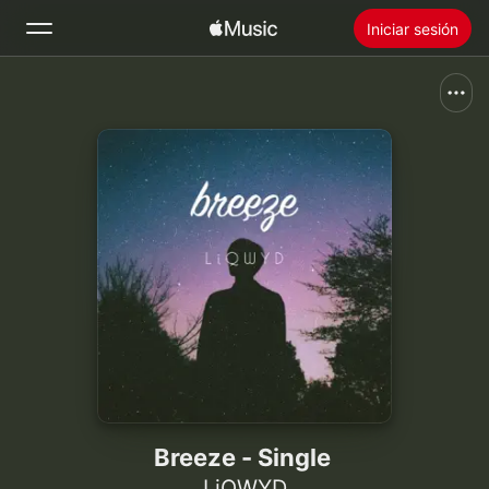
Iniciar sesión
Buscar
Inicio
Novedades
Instalar Apple Music
Radio
Breeze - Single
LiQWYD