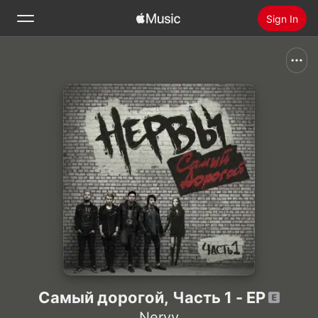
Sign In
Search
Home
New
Install Apple Music
Radio
Самый дорогой, Часть 1 - EP
Nervy