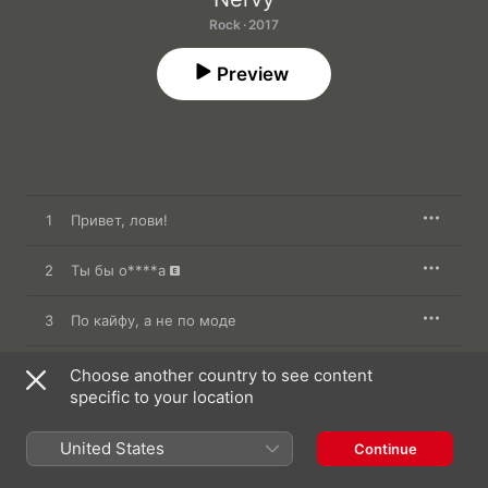
Rock · 2017
Preview
1
Привет, лови!
2
Ты бы о****а
3
По кайфу, а не по моде
4
Срываюсь с уст
Choose another country to see content
specific to your location
5
Самый дорогой человек
United States
Continue