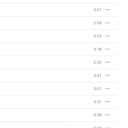
3:01
2:59
3:53
3:18
2:35
3:41
3:01
3:37
3:38