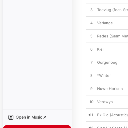
3
Toevlug (feat. Ste
4
Verlange
5
Redes (Saam Met
6
Klei
7
Oorgenoeg
8
*Winter
9
Nuwe Horison
10
Verdwyn
11
Ek Glo (Acoustic)
Open in Music