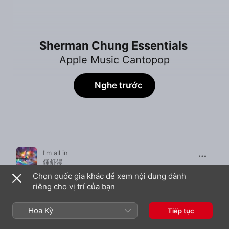
Sherman Chung Essentials
Apple Music Cantopop
Nghe trước
Bài Hát
Thời Gian
I'm all in
鍾舒漫
Chọn quốc gia khác để xem nội dung dành
Over You
riêng cho vị trí của bạn
鍾舒漫
R U Naughty?
Hoa Kỳ
Tiếp tục
鍾舒漫