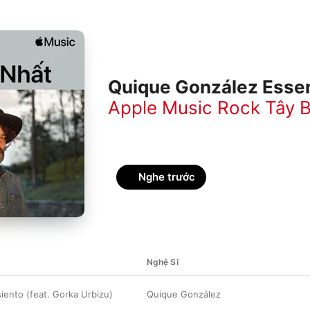
Quique González Essen
Apple Music Rock Tây 
Nghe trước
Nghệ Sĩ
iento (feat. Gorka Urbizu)
Quique González