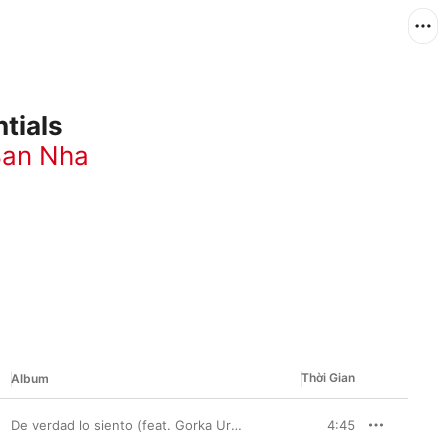
tials
Ban Nha
Thời Gian
Album
De verdad lo siento (feat. Gorka Urbizu) - Single
4:45