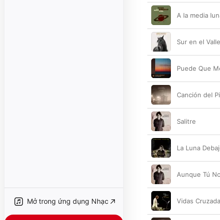
A la media lun
Sur en el Vall
Puede Que M
Canción del P
Salitre
La Luna Debaj
Aunque Tú No
Mở trong ứng dụng Nhạc
Vidas Cruzadas