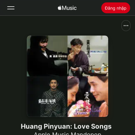
Đăng nhập
Tìm Kiếm
Trang chủ
Khám phá
Cài đặt Apple Music
Radio
Huang Pinyuan: Love Songs
Apple Music Mandopop