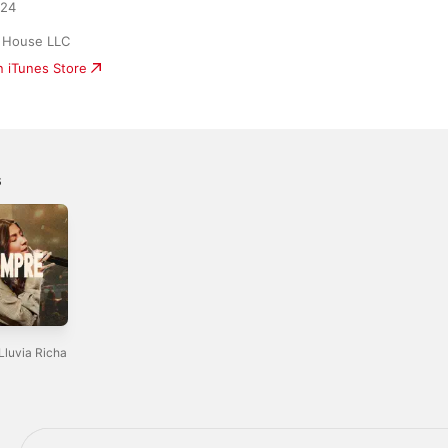
24

 House LLC
n iTunes Store
s
Lluvia Richa