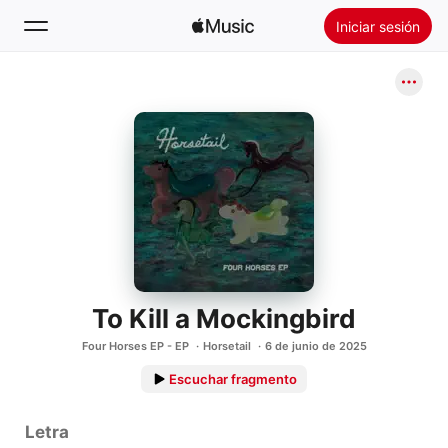
Iniciar sesión
Buscar
Inicio
Novedades
Instalar Apple Music
Radio
To Kill a Mockingbird
Four Horses EP - EP
Horsetail
6 de junio de 2025
Escuchar fragmento
Letra