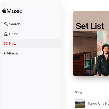
Search
Home
New
Radio
Song
Tengo Una No