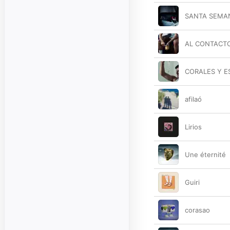
SANTA SEMA
AL CONTACT
CORALES Y 
afilaó
Lirios
Une éternité
Guiri
corasao