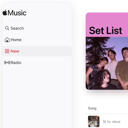
Search
Home
New
Radio
Song
Si tu veux