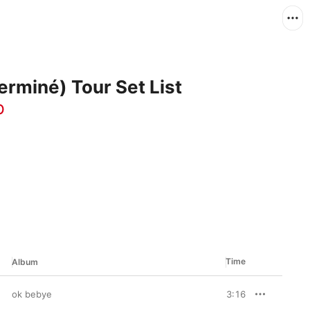
erminé) Tour Set List
p
Time
Album
ok bebye
3:16