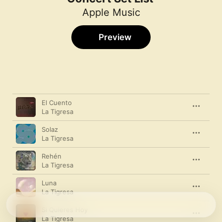
Apple Music
Preview
Song
Time
El Cuento
La Tigresa
Solaz
La Tigresa
Rehén
La Tigresa
Luna
La Tigresa
Si Quieres Hoy
La Tigresa