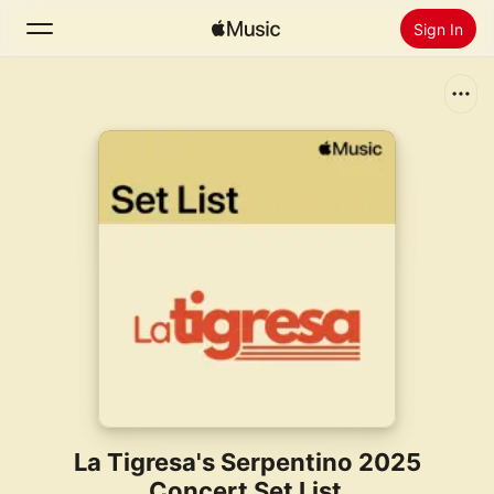
Sign In
Search
Home
New
Install Apple Music
Radio
La Tigresa's Serpentino 2025
Concert Set List