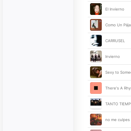
El Invierno
Como Un Pája
CARRUSEL
Invierno
Sexy to Some
There's A Rh
TANTO TIEM
no me culpes 