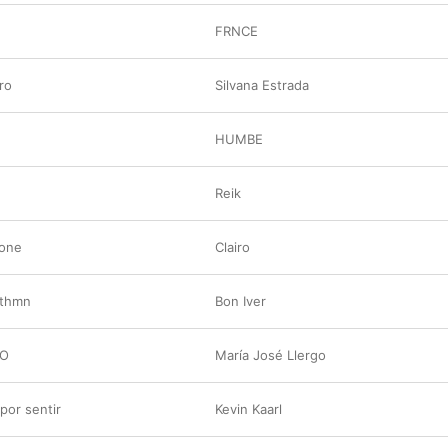
FRNCE
ro
Silvana Estrada
HUMBE
Reik
one
Clairo
ythmn
Bon Iver
PO
María José Llergo
por sentir
Kevin Kaarl