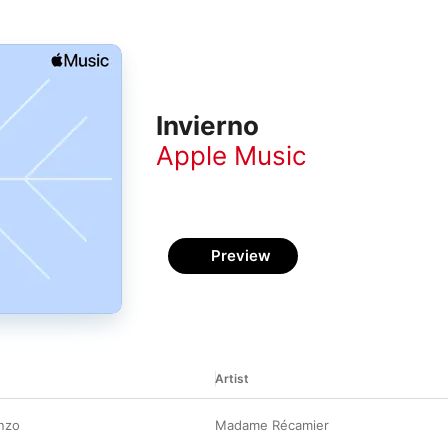
Invierno
Apple Music
Preview
Artist
enzo
Madame Récamier