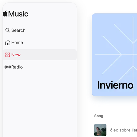
Search
Home
New
Radio
Song
óleo sobre li