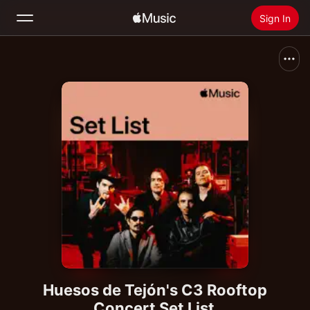
Sign In
Search
Home
New
Install Apple Music
Radio
Huesos de Tejón's C3 Rooftop
Concert Set List