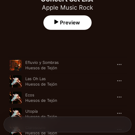
Apple Music Rock
Preview
Song
Time
Efluvio y Sombras
Huesos de Tejón
Las Oh Las
Huesos de Tejón
Ecos
Huesos de Tejón
Utopía
Huesos de Tejón
Claroscuro
Huesos de Tejón