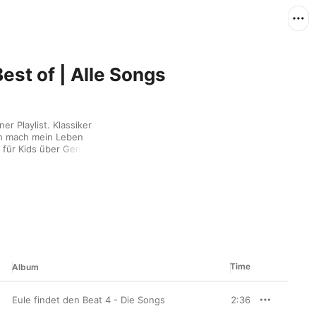
Best of | Alle Songs
er Playlist. Klassiker 
ch mach mein Leben 
für Kids über Genres, 
Time
Album
Eule findet den Beat 4 - Die Songs
2:36