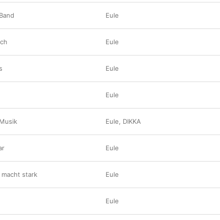
 Band
Eule
ich
Eule
s
Eule
Eule
 Musik
Eule
,
DIKKA
ar
Eule
 macht stark
Eule
Eule