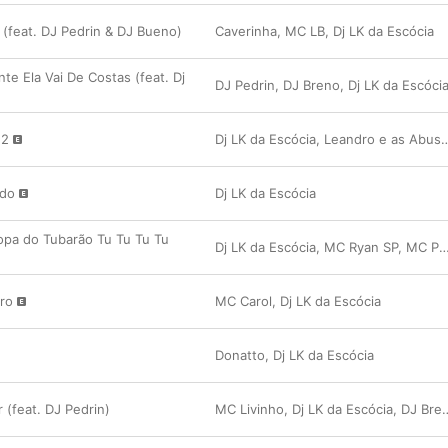
(feat. DJ Pedrin & DJ Bueno)
Caverinha
,
MC LB
,
Dj LK da Escócia
nte Ela Vai De Costas (feat. Dj
DJ Pedrin
,
DJ Breno
,
Dj LK da Escóci
 2
Dj LK da Escócia
,
Leandro e as Abusadas
ido
Dj LK da Escócia
pa do Tubarão Tu Tu Tu Tu
Dj LK da Escócia
,
MC Ryan SP
,
MC Pânico
ro
MC Carol
,
Dj LK da Escócia
Donatto
,
Dj LK da Escócia
 (feat. DJ Pedrin)
MC Livinho
,
Dj LK da Escócia
,
DJ Breno