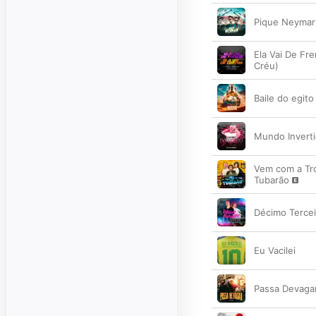
Pique Neymar 
Ela Vai De Fre
Créu)
Baile do egito
Mundo Invert
Vem com a Tro
Tubarão
Décimo Tercei
Eu Vacilei
Passa Devagar