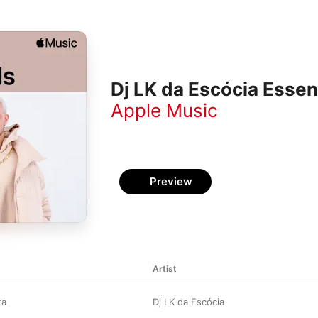
Dj LK da Escócia Essen
Apple Music
Preview
Artist
ta
Dj LK da Escócia