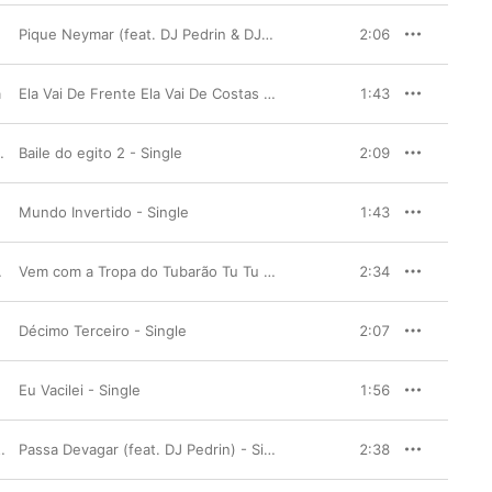
Pique Neymar (feat. DJ Pedrin & DJ Bueno) - Single
2:06
a
Ela Vai De Frente Ela Vai De Costas (feat. Dj Créu) - Single
1:43
Baile do egito 2 - Single
2:09
Mundo Invertido - Single
1:43
Vem com a Tropa do Tubarão Tu Tu Tu Tu Tubarão - Single
2:34
Décimo Terceiro - Single
2:07
Eu Vacilei - Single
1:56
Passa Devagar (feat. DJ Pedrin) - Single
2:38