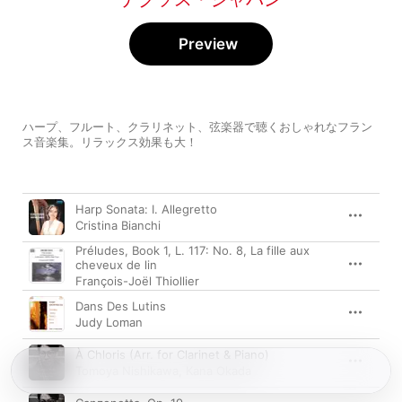
Preview
ハープ、フルート、クラリネット、弦楽器で聴くおしゃれなフラン
ス音楽集。リラックス効果も大！
Song
Time
Harp Sonata: I. Allegretto
Cristina Bianchi
Préludes, Book 1, L. 117: No. 8, La fille aux
cheveux de lin
François-Joël Thiollier
Dans Des Lutins
Judy Loman
À Chloris (Arr. for Clarinet & Piano)
Tomoya Nishikawa
,
Kana Okada