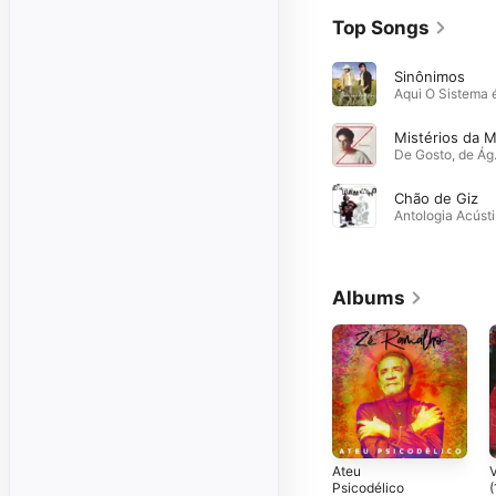
Top Songs
Sinônimos
De Gosto, de
Chão de Giz
An
Albums
Ateu
V
Psicodélico
(