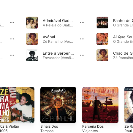
Admirável Gado Novo
Aqui O Sistema é Bruto · 2004
A Peleja do Diabo com o Dono do Céu (Versão com Faixas Bônus) · 1979
Mistérios da Meia Noite
Avôhai
 Água e de Amigos (Versão com Faixas Bônus) · 1985
Zé Ramalho (Versão com Faixas Bônus) · 1978
Entre a Serpente e a Estrela (Amarillo By Money)
Chão de G
tologia Acústica · 1997
Frevoador (Versão com Faixas Bônus) · 1992
oz & Violão
Sinais Dos
Parceria Dos
Zé R
1996)
Tempos
Viajantes
Raul