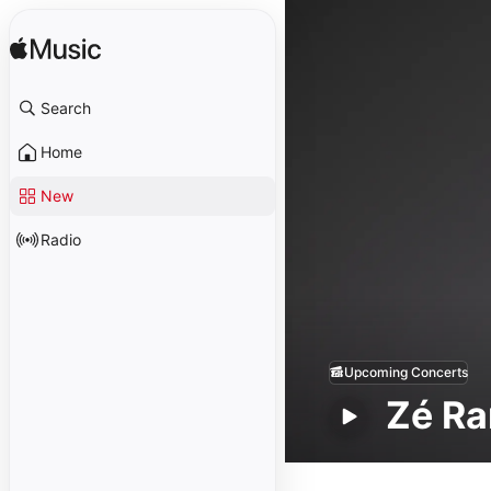
Search
Home
New
Radio
Upcoming Concerts
Zé R