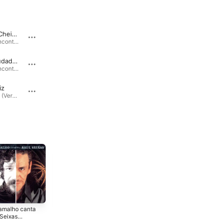
Banho de Cheiro / Frevo Mulher
Coração Bobo (Ao Vivo)
O Grande Encontro · 1996
O Grande Encontro · 1996
Ai Que Saudade D'Ocê
Força Verde
O Grande Encontro II · 1997
Força Verde · 1982
iz
Garoto de Aluguel (Taxi Boy)
Zé Ramalho (Versão com Faixas Bônus) · 1978
Antologia Acústica · 1997
amalho canta
Zé Ramalho
O Gosto da
 Seixas
Canta Jackson do
Criação