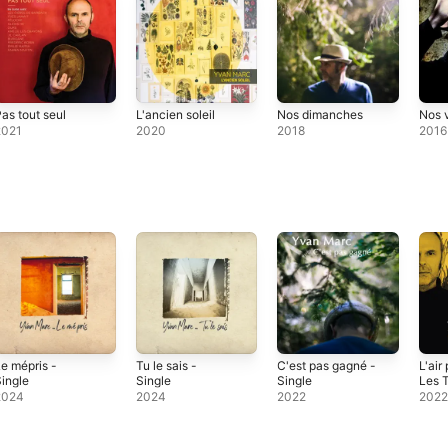
as tout seul
L'ancien soleil
Nos dimanches
Nos v
2021
2020
2018
2016
e mépris -
Tu le sais -
C'est pas gagné -
L'air 
ingle
Single
Single
Les T
- Sin
2024
2024
2022
202