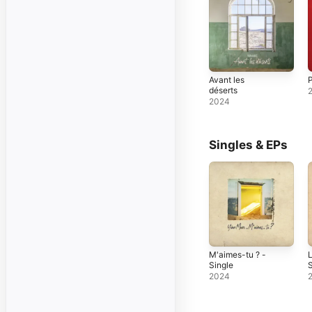
Avant les
P
déserts
2024
Singles & EPs
M'aimes-tu ? -
L
Single
S
2024