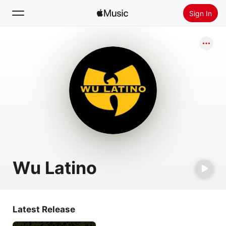
Sign In
Search
Home
New
Install Apple Music
Radio
Wu Latino
Latest Release