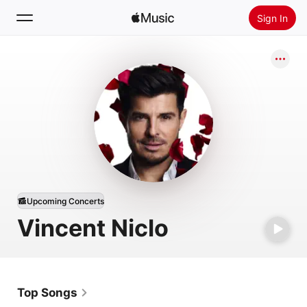
Sign In
Search
Home
New
Install Apple Music
Radio
Upcoming Concerts
Vincent Niclo
Top Songs