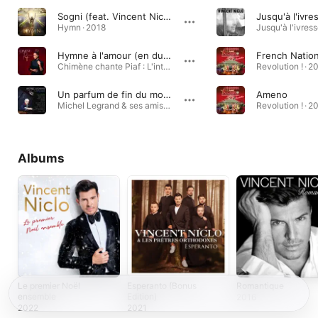
Sogni (feat. Vincent Niclo)
Jusqu'à l'ivre
Hymn · 2018
Hymne à l'amour (en duo avec Vincent Niclo) [with Vincent Niclo]
French Natio
Chimène chante Piaf : L'intégrale · 2023
Revolution ! · 2
Un parfum de fin du monde
Ameno
Michel Legrand & ses amis · 2015
Revolution ! · 2
Albums
Le premier Noël
Esperanto (Bonus
Romantique
ensemble
Edition)
2016
2022
2021