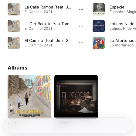
La Calle Rumba (feat. Julio Salgado & Frankie Vazquez)
Especie
El Camino · 2021
Especie - Singl
I'll Get Back to You Tomorrow
El Camino · 2021
El Camino (feat. Julio Salgado)
Lo Afortunad
El Camino · 2021
Albums
El Camino
El Regreso
2021
2014