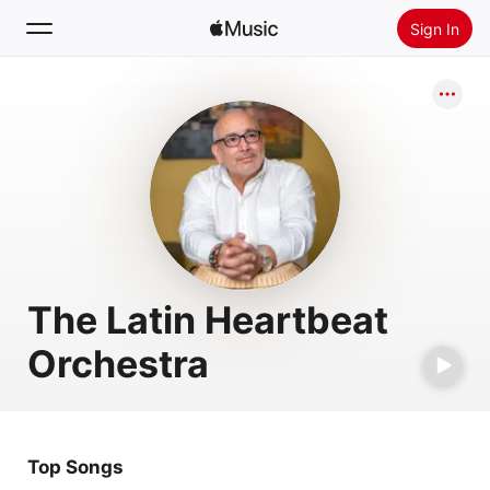
Sign In
Search
Home
New
Install Apple Music
Radio
The Latin Heartbeat
Orchestra
Top Songs