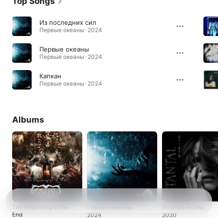
Top Songs
Из последних сил
Первые океаны · 2024
Первые океаны
Первые океаны · 2024
Капкан
Первые океаны · 2024
Albums
The Beginning of the
Первые океаны
Из слов и слёз
End
2024
2020