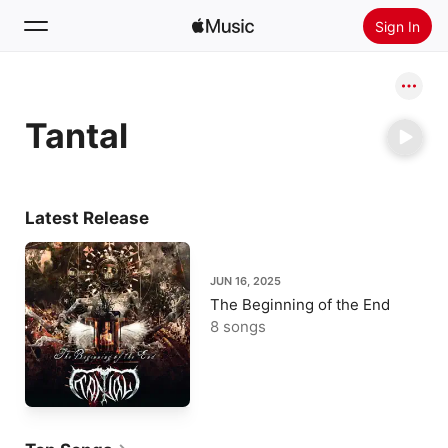
Sign In
Search
Tantal
Home
New
Install Apple Music
Latest Release
Radio
JUN 16, 2025
The Beginning of the End
8 songs