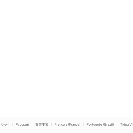
العربية
Русский
简体中文
Français (France)
Português (Brazil)
Tiếng Vi