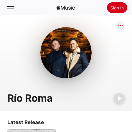
Sign In
Search
Home
New
Install Apple Music
Radio
Río Roma
Latest Release