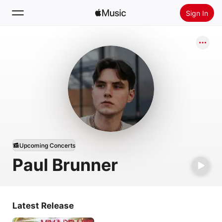
Sign In
Search
Home
New
Install Apple Music
Radio
Upcoming Concerts
Paul Brunner
Latest Release