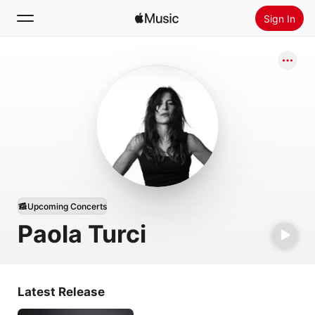
Sign In
Search
Home
New
Install Apple Music
Radio
Upcoming Concerts
Paola Turci
Latest Release