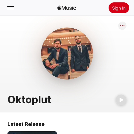
Sign In
Search
Home
New
Install Apple Music
Radio
Oktoplut
Latest Release