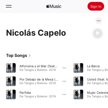
Sign In
Search
Nicolás Capelo
Home
New
Install Apple Music
Top Songs
Radio
Alfonsina y el Mar (feat. Rocío Márquez)
La Barca
De Tangos y Boleros · 2019
De Tangos y Bol
Por Debajo de la Mesa (feat. Alfonso Sánchez)
De Tangos y Boleros · 2019
De Tangos y Bol
Perfidia
Mujer Celest
De Tangos y Boleros · 2019
De Tangos y Bol