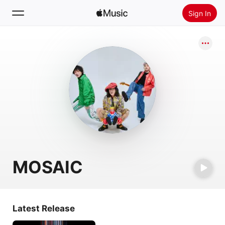
Sign In
Search
Home
New
Install Apple Music
Radio
MOSAIC
Latest Release