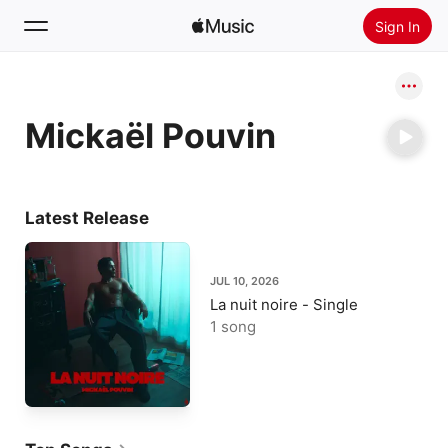
Sign In
Search
Mickaël Pouvin
Home
New
Install Apple Music
Latest Release
Radio
JUL 10, 2026
La nuit noire - Single
1 song