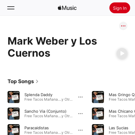
Sign In
Search
Mark Weber y Los
Home
Cuernos
New
Install Apple Music
Radio
Top Songs
Splenda Daddy
Mas Gringo Q
Free Tacos Mañana....y Otras Mentiras · 2022
Sancho Via (Conjunto)
Mas Chicano 
Free Tacos Mañana....y Otras Mentiras · 2022
Paracaidistas
Las Sucias
Free Tacos Mañana....y Otras Mentiras · 2022