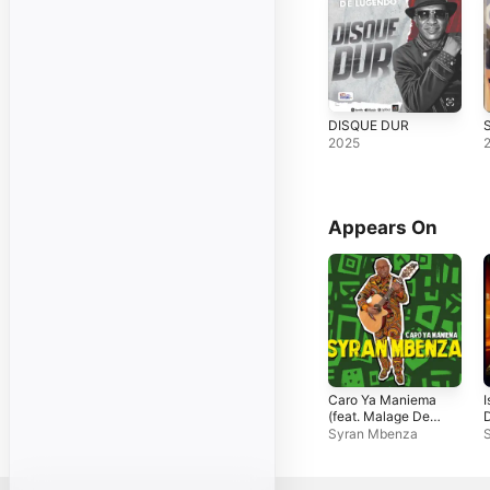
DISQUE DUR
2025
Appears On
Caro Ya Maniema
I
(feat. Malage De
Lugendo) -
M
Syran Mbenza
S
Single
U
S