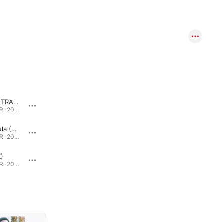
Kimbembi (TRACK)
Mopaya (TRACK)
DISQUE DUR · 2025
DISQUE DUR · 2025
Yekola Kolula (TRACK)
Girophare (TRACK)
DISQUE DUR · 2025
DISQUE DUR · 2025
)
Reconciliation (TRACK)
DISQUE DUR · 2025
DISQUE DUR · 2025