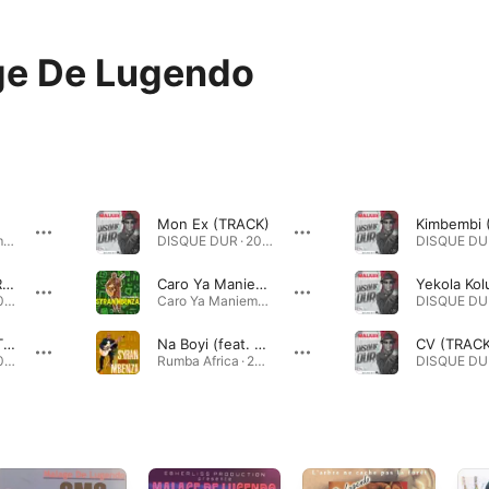
ge De Lugendo
Mon Ex (TRACK)
Les géants: Formule 1 · 1993
DISQUE DUR · 2025
Disque Dur (TRACK)
Caro Ya Maniema (feat. Malage De Lugendo)
DISQUE DUR · 2025
Caro Ya Maniema (feat. Malage De Lugendo) - Single · 2025
Max Omarhy (TRACK)
Na Boyi (feat. Malage De Lugendo)
CV (TRACK
DISQUE DUR · 2025
Rumba Africa · 2025