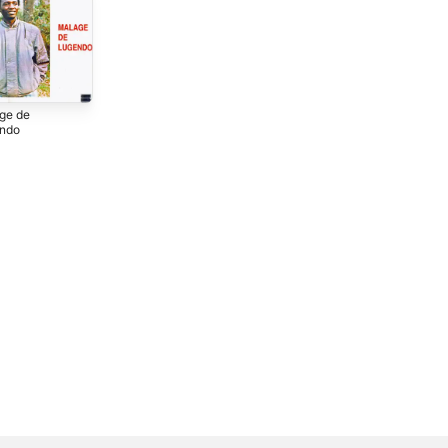
ge de
ndo