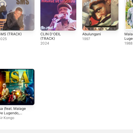
SMS (TRACK)
CLIN D'OEIL
Abulungani
Mala
(TRACK)
Luge
2025
1997
2024
1988
sa (feat. Malage
De Lugendo,
arshall Dixon &
ir Kongo
ncle Suel) -
ingle