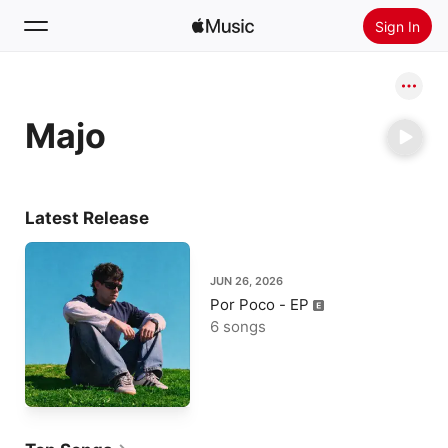
Sign In
Search
Majo
Home
New
Install Apple Music
Latest Release
Radio
JUN 26, 2026
Por Poco - EP
6 songs