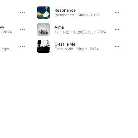
Resonance
Resonance - Single · 2026
ow
Alma
 2024
ハートビートは眠らない · 2024
C'est la vie
Summer Time Disco - Single · 2026
C’est la vie - Single · 2024