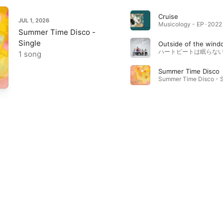
Cruise
JUL 1, 2026
Musicology - EP · 2022
Summer Time Disco -
Single
Outside of the wind
ハートビートは眠らない ·
1 song
Summer Time Disco