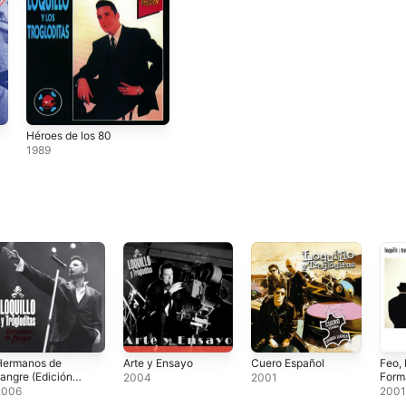
Héroes de los 80
1989
Hermanos de
Arte y Ensayo
Cuero Español
Feo, 
angre (Edición
Form
2004
2001
Completa)
2006
200