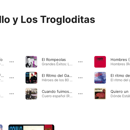
llo y Los Trogloditas
ío
El Rompeolas
Héroes de los 80 · 1983
Grandes Éxitos: Loquillo · 1988
Feo, Fuerte y Formal
El Ritmo del Garage
Feo, Fuerte y Formal · 2001
Héroes de los 80 · 1983
Cuando fuimos los mejores
Mis Problemas Con las Mujeres · 1987
Cuero español (Remaster 2017) · 2000