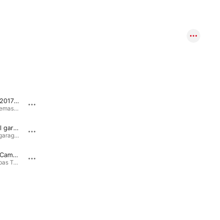
Hombres (2017 Remaster)
Carne para Linda
Hombres (Remaster 2017) · 1991
La Mafia del Baile · 1985
El ritmo del garage (Remaster 30 aniversario)
Rock and Roll Star
El ritmo del garage (Edición 30 aniversario) · 1983
Grandes Éxitos: Loquillo · 2005
Quiero un Camion
Malo
Dónde Estábas Tu... en el 83? · 1983
Grandes Éxitos: Loquillo · 2000