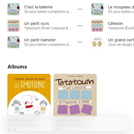
C'est la baleine
50 plus belles comptines des animaux · 2013
Un petit ours
Célestin
Tatatoum (Éveil corporel & chansons à mimer) · 2011
Un petit hamster
50 plus belles comptines des animaux · 2012
Albums
Chante, danse et
Tatatoum (Éveil
mime les émotions
corporel & chansons à
avec Cali et ses
mimer)
2018
2011
amis