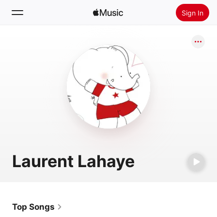
Sign In
Search
Home
New
Install Apple Music
Radio
Laurent Lahaye
Top Songs