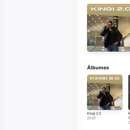
Álbumes
Kingi 2.0
K
2026