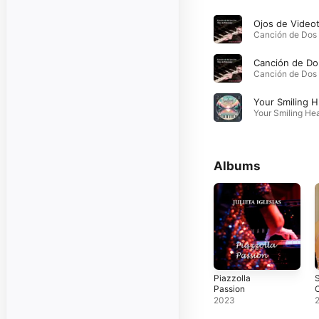
Ca
Y
Albums
Piazzolla
Passion
C
2023