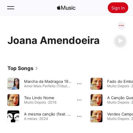
Sign In
Search
Joana Amendoeira
Home
New
Install Apple Music
Top Songs
Radio
Marcha da Madragoa 1980
Fado do Emba
Amor Mais Perfeito (Tributo a José Fontes Rocha) · 2012
Muito Depois · 
Teu Lindo Nome
A Canção Que
Muito Depois · 2016
Muito Depois · 
A mesma canção (feat. Joana Amendoeira)
A meias · 2024
Muito Depois · 