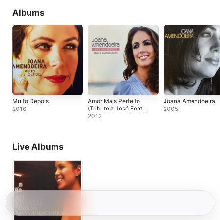
Albums
Muito Depois
Amor Mais Perfeito
Joana Amendoeira
(Tributo a José Fontes
2016
2005
Rocha)
2012
Live Albums