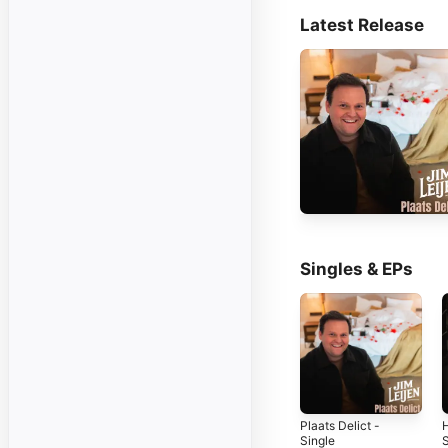
Latest Release
Singles & EPs
Plaats Delict -
H
Single
S