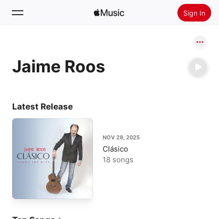
Sign In
Search
Jaime Roos
Home
New
Install Apple Music
Latest Release
Radio
NOV 28, 2025
Clásico
18 songs