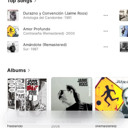
Top Songs
Durazno y Convención (Jaime Roos)
Antologia del Candombe · 1991
Amor Profundo
Contraseña (Remastered) · 2000
Amándote (Remastered)
Sur · 1987
Albums
Hermano Te Estoy
Fuera de Ambiente
Contraseña
Hablando
(Remastered)
2006