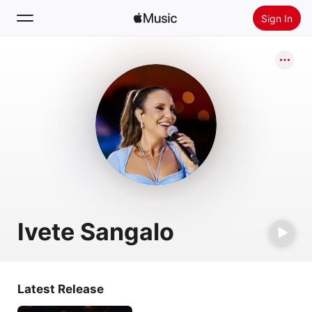
Sign In
Search
Home
New
Install Apple Music
Radio
Ivete Sangalo
Latest Release