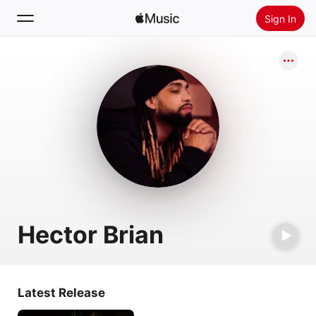
Sign In
Search
Home
New
Install Apple Music
Radio
Hector Brian
Latest Release