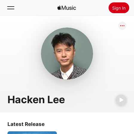
Sign In
Search
Home
New
Install Apple Music
Radio
Hacken Lee
Latest Release