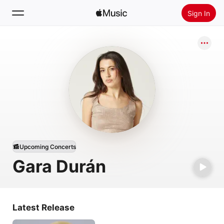
Sign In
Search
Home
New
Install Apple Music
Radio
Upcoming Concerts
Gara Durán
Latest Release