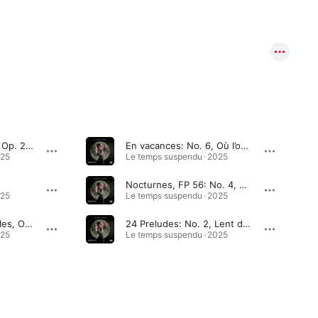
9 Pieces pour piano, Op. 27: No. 1, L’heure immobile
En vacances: No. 6, Où l’on entand une vielle boite à la musique
025
Le temps suspendu · 2025
Nocturnes, FP 56: No. 4, Bal fantôme. Lent, très las et piano
025
Le temps suspendu · 2025
Romances sans paroles, Op. 76: No. 6, Méditation
24 Preludes: No. 2, Lent dans le style d’un berceuse popolaire
025
Le temps suspendu · 2025