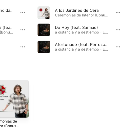
Mejor la Cama Destendida / La Recuerdo Así (feat. Edgar Oceransky)
A los Jardines de Cera
Ceremonias de Interior (Bonus Track Version) · 2011
Homenaje a la Locura (feat. Raúl Ornelas)
De Hoy (feat. Sarmad)
Ceremonias de Interior (Bonus Track Version) · 2011
a distancia y a destiempo - EP · 2025
Afortunado (feat. Perrozompopo)
7
a distancia y a destiempo - EP · 2025
monias de
En Horas
Títeres de Tú
ior (Bonus
Hábiles
2000
 Version)
2007