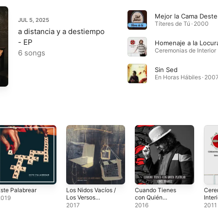
JUL 5, 2025
Títeres de Tú · 2000
a distancia y a destiempo
- EP
6 songs
Sin Sed
En Horas Hábiles · 200
ste Palabrear
Los Nidos Vacíos /
Cuando Tienes
Cere
Los Versos
con Quién
Inter
2019
Errantes
Platicar
Track
2017
2016
2011