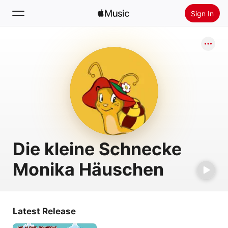
Sign In
Search
Home
New
Install Apple Music
Radio
Die kleine Schnecke
Monika Häuschen
Latest Release